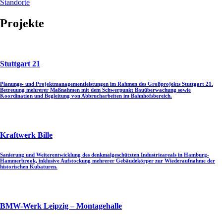
Standorte
Projekte
Stuttgart 21
Planungs- und Projektmanagementleistungen im Rahmen des Großprojekts Stuttgart 21.
Betreuung mehrerer Maßnahmen mit dem Schwerpunkt Bauüberwachung sowie
Koordination und Begleitung von Abbrucharbeiten im Bahnhofsbereich.
Kraftwerk Bille
Sanierung und Weiterentwicklung des denkmalgeschützten Industrieareals in Hamburg-
Hammerbrook, inklusive Aufstockung mehrerer Gebäudekörper zur Wiederaufnahme der
historischen Kubaturen.
BMW-Werk Leipzig – Montagehalle