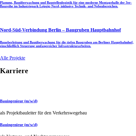
Planung, Bauüberwachung und Baustellenlogistik für eine moderne Montagehalle der 3er-
Baureihe im Industriepark Leipzig-Nord, inklusive Technik- und Nebenbereichen.
Nord-Süd-Verbindung Berlin – Baugruben Hauptbahnhof
Bauoberleitung und Bauüberwachung für die tiefen Baugruben am Berliner Hauptbahnhof,
einschließlich Steuerung umfangreicher Infrastrukturarbeiten.
Alle Projekte
Karriere
Bauingenieur (m/w/d)
als Projektbauleiter für den Verkehrswegebau
Bauingenieur (m/w/d)